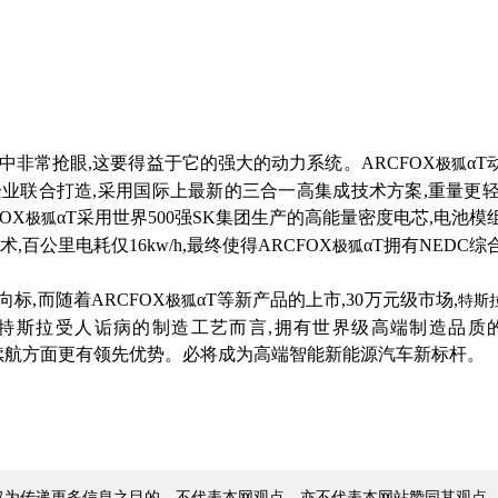
型中非常抢眼,这要得益于它的强大的动力系统。
ARCFOX
αT
极狐
企业联合打造
,采用国际上最新的三合一高集成技术方案,重量更轻
FOX
αT
采用世界
500强SK集团生产的高能量密度电芯,电池模
极狐
术,百公里电耗仅16kw/h,最终使得
ARCFOX
αT
拥有
NEDC综
极狐
向标,而随着
ARCFOX
αT
等新产品的上市
,30万元级市场,
极狐
特斯
对特斯拉受人诟病的制造工艺而言,拥有世界级高端制造品质
长续航方面更有领先优势。必将成为高端智能新能源汽车新标杆。
仅为传递更多信息之目的，不代表本网观点，亦不代表本网站赞同其观点