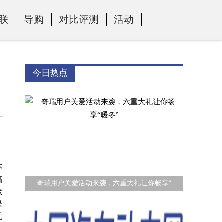
联
导购
对比评测
活动
今日热点
不
高
奇瑞用户关爱活动来袭，六重大礼让你畅享“
接
是
元