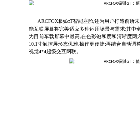
ARCFOX
αT
智能座舱
,还为用户打造前所
极狐
能互联屏幕将完美适应多种运用场景与需求:其中全球全
为目前车载屏幕中最高,在色彩饱和度和清晰度两方
10.1寸触控屏形态优雅,操作更便捷;再结合自动调
视觉4*4超级交互网联。