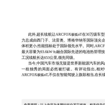
此外
,超长续航让
ARCFOX
αT
在
30万级车
极狐
力总成由西门子、法雷奥、博格华纳等国际顶尖
体积更小,性能指标处于国际领先水平。同时,
ARC
最大容量为93.6kW·h;融合国际先进的电池热管理技
工况续航长达653公里,领先同级。
当今
,中国汽车市场无疑是世界新能源汽车的风
一枝独秀的局面必然被打破。有评论指出
,相
ARCFOX
αT
,不仅在智能驾驶上旗鼓相当,在
极狐
免责声明：以上内容为本网站转自其它媒体，相关信息