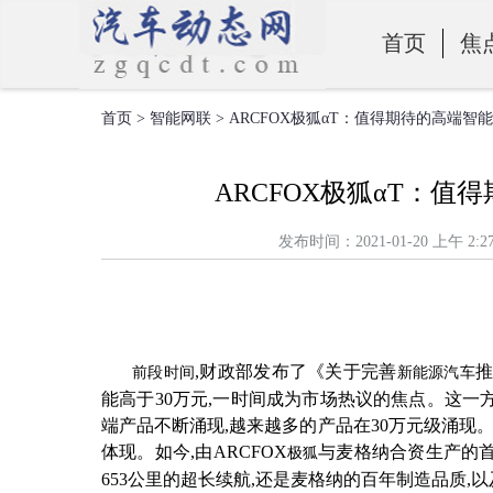
首页
焦
首页
>
智能网联
> ARCFOX极狐αT：值得期待的高端
零部件
ARCFOX极狐αT：
发布时间：2021-01-20 上
,财政部发布了《关于完善
前段时间
新能源汽车
能高于
30万元,一时间成为市场热议的焦点。这一
端产品不断涌现,越来越多的产品在30万元级涌现
体现。如今,由ARCFOX
与麦格纳合资生产的
极狐
653公里的超长续航,还是麦格纳的百年制造品质,