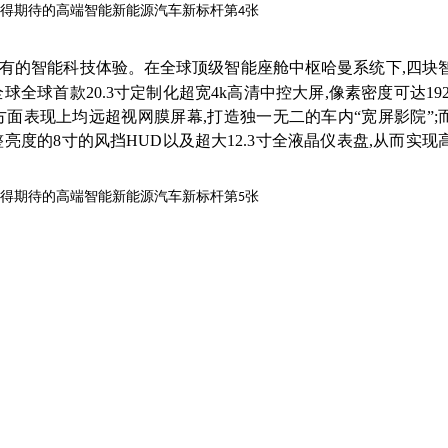
未有的智能科技体验。在全球顶级智能座舱中枢哈曼系统下,四块
球首款20.3寸定制化超宽4k高清中控大屏,像素密度可达192
面表现上均远超视网膜屏幕,打造独一无二的车内“宽屏影院”;
整亮度的8寸的风挡HUD以及超大12.3寸全液晶仪表盘,从而实现