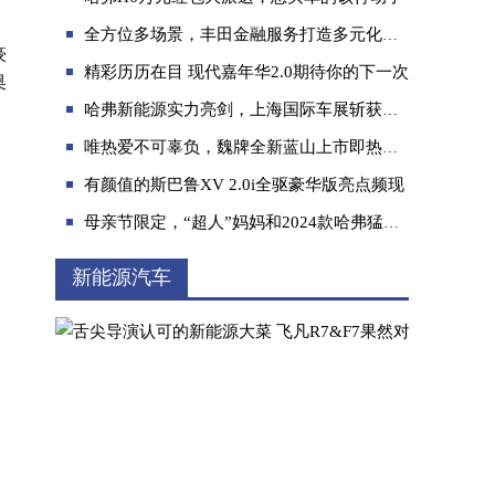
全方位多场景，丰田金融服务打造多元化服务矩阵
豪
精彩历历在目 现代嘉年华2.0期待你的下一次
奥
哈弗新能源实力亮剑，上海国际车展斩获多项大奖
唯热爱不可辜负，魏牌全新蓝山上市即热销， 24小时大定8571台
透过市场交付表现，看哪吒汽车的智能化实力
有颜值的斯巴鲁XV 2.0i全驱豪华版亮点频现
母亲节限定，“超人”妈妈和2024款哈弗猛龙CP感满分
新能源汽车
“双星”融合后极星车展首秀放大招 开启极星4