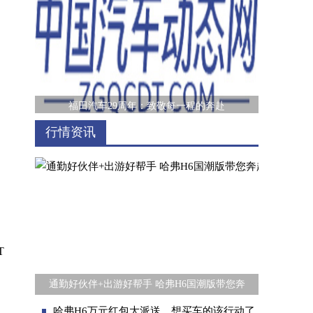
福田汽车29周年：致敬每一程的奔赴
行情资讯
T
20万内纯电SUV新卷王，岚图知音上市售价17.
通勤好伙伴+出游好帮手 哈弗H6国潮版带您奔
哈弗H6万元红包大派送，想买车的该行动了