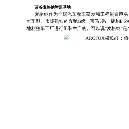
蓝谷麦格纳智造基地
麦格纳作为全球汽车整车研发和工程制造巨头
华车型。市场熟知的
奔驰
G级
宝马
5系
捷豹
E-P
、
、
地利整车工厂进行组装生产的。可以说“麦格纳”