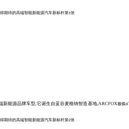
端新能源品牌车型
,它诞生自蓝谷麦格纳智造基地,
ARCFOX
α
极狐
。