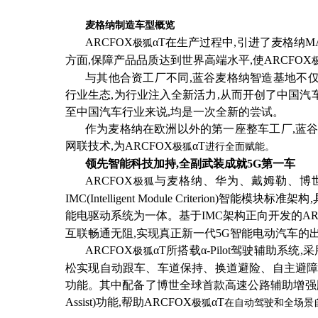
麦格纳制造车型概览
ARCFOX
αT
在生产过程中
,引进了麦格纳M
极狐
方面,保障产品品质达到世界高端水平,使
ARCFOX
与其他合资工厂不同
,蓝谷麦格纳智造基地不
行业生态,为行业注入全新活力,从而开创了中国汽
至中国汽车行业来说,均是一次全新的尝试。
作为麦格纳在欧洲以外的第一座整车工厂
,蓝
网联技术,为
ARCFOX
αT
极狐
进行全面赋能。
领先智能科技加持
,全副武装成就5G第一车
ARCFOX
与麦格纳、华为、戴姆勒、博
极狐
IMC(Intelligent Module Criterion
能电驱动系统为一体。基于IMC架构正向开发的
A
互联畅通无阻,实现真正新一代5G智能电动汽车的出
ARCFOX
αT
所搭载
α-
Pilot
驾驶辅助系统
,
极狐
松实现自动跟车、车道保持、换道避险、自主避
功能。其中配备了博世全球首款高速公路辅助增强版(Highwa
Assist)功能,帮助
ARCFOX
αT
极狐
在
自动驾驶
和全场景