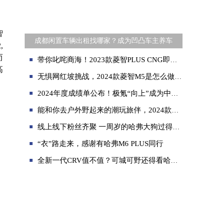
智
成都闲置车辆出租找哪家？成为凹凸车主养车
,
而
带你叱咤商海！2023款菱智PLUS CNG即将上市！
高
无惧网红坡挑战，2024款菱智M5是怎么做到的？
2024年度成绩单公布！极氪“向上”成为中国豪华纯电年度销冠
能和你去户外野起来的潮玩旅伴，2024款哈弗大狗焕新上市！
线上线下粉丝齐聚 一周岁的哈弗大狗过得如何？
“衣”路走来，感谢有哈弗M6 PLUS同行
全新一代CRV值不值？可城可野还得看哈弗大狗追猎版