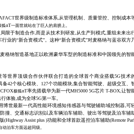
AFACT世界级制造标准体系,从管理机制、质量管控、控制成本
αT
极狐
一面世就站在了巨人的肩膀上。
仅局限于制造合作,而是从技术到研发,从生产到模式,重组未来出
车行业的“新合资模式”。这种“新合资模式”对麦格纳与蓝谷双方
谷麦格纳智造基地正以欧洲豪华车型的制造标准和中国领先的智
世等世界顶级合作伙伴联合打造的全球首个商业搭载
5G技术
)智能模块标准架构,具备42个核心模块、127个功能模块,集合智能驾驶、超级交互、
RCFOX
αT
率先搭载华为新一代
MH5000 5G芯片 T-BOX,让智
极狐
行体验,成为全球5G第一车。
采用博世最新一代高性能环境感知传感器与驾驶辅助域控制器,可
障防撞、交通标志识别以及车辆泊车辅助、驶出等驾驶及泊车辅
y Assist plus )功能和全球首款遥控泊车辅助(Remote Par
自动泊车方面远超同级。