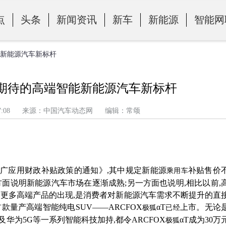
点
头条
新闻资讯
新车
新能源
智能网
智能新能源汽车新标杆
值得期待的高端智能新能源汽车新标杆
午 2:27:08 来源：中国汽车动态网 编辑：常颂
推广应用财政补贴政策的通知》
,其中规定新能源
补贴售价
乘用车
方面说明新能源汽车市场在逐渐成熟;另一方面也说明,相比以前,
。更多高端产品的出现,是消费者对新能源汽车需求不断提升的直
首款量产高端智能纯电
SUV——
ARCFOX
αT
上市。无论
极狐
已经
以及华为5G等一系列智能科技加持,都令
ARCFOX
αT
成为
30万
极狐