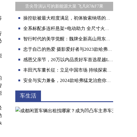
舌尖导演认可的新能源大菜 飞凡R7&F7果
操控欲被最大程度满足，初体验索纳塔的强动力
等
全系标配多连杆悬架+电动助力 全尺寸火星诠释什么才是“乘用级”
行
智行时代的美学觉醒：魏牌全新高山用东方自然美对话世界
乃
忠于自己的热爱 摄影爱好者与2023款哈弗赤兔的邂逅
能
感恩父亲节，20万以内品质好车首选星越L雷神Hi·X油电混动版
丰田汽车董长征：立足中国市场 持续探索智能电动化
的
安全与实力兼备，2024款哈弗猛龙治愈你的雨季出行焦虑
智
能
车生活
轻
助
k