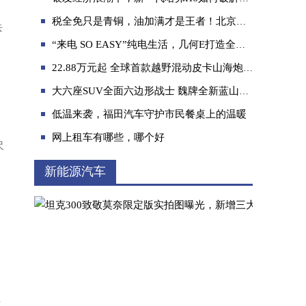
税全免只是青铜，油加满才是王者！北京现代超钜惠活动火热开启！
去
“来电 SO EASY”纯电生活，几何E打造全新青春标签
22.88万元起 全球首款越野混动皮卡山海炮Hi4-T正式上市
大六座SUV全面六边形战士 魏牌全新蓝山实力“霸榜”
奇瑞新年好礼派送，优惠不遗余力，买车之前
低温来袭，福田汽车守护市民餐桌上的温暖
网上租车有哪些，哪个好
尺
新能源汽车
动
颜值与实力并重！选购第三代哈弗H6 Supreme
多