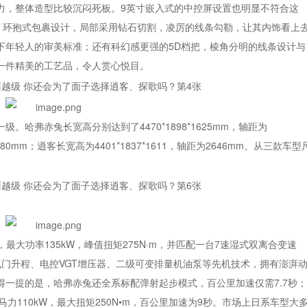
力，整体造型比较沉闷死板。9英寸嵌入式的中控屏设置也明显不符合这
感，环抱式包裹设计，局部采用钻石切割，凌厉的线条勾勒，让其内饰看上
时下年轻人的审美标准；还有科幻感更强的5D档把，棱角分明的线条设计与
一件精美的工艺品，令人赏心悦目。
哈弗赤兔长宽高分别达到了4470*1898*1625mm，轴距为
2680mm；逍客长宽高为4401*1837*1611，轴距为2646mm。从三款车型
最大功率135kW，峰值扭矩275N·m，并匹配一台7速湿式双离合变速
气门升程、电控VGT增压器、二级可变排量机油泵等先机技术，拥有澎湃
得一提的是，哈弗赤兔还全系标配弹射起步模式，百公里加速仅需7.7秒；
马力110kW，最大扭矩250N•m，百公里加速为9秒。市场上日系车型大