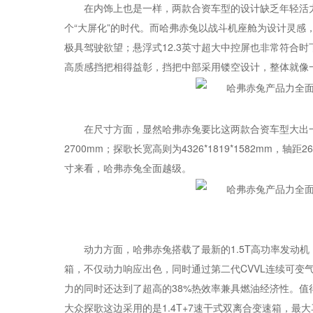
在内饰上也是一样，两款合资车型的设计缺乏年轻活
个“大屏化”的时代。而哈弗赤兔以战斗机座舱为设计灵
极具驾驶欲望；悬浮式12.3英寸超大中控屏也非常符合
高质感挡把相得益彰，挡把中部采用镂空设计，整体就像
在尺寸方面，显然哈弗赤兔要比这两款合资车型大出一级。
2700mm；探歌长宽高则为4326*1819*1582mm，轴距
寸来看，哈弗赤兔全面越级。
动力方面，哈弗赤兔搭载了最新的1.5T高功率发动机，
箱，不仅动力响应出色，同时通过第二代CVVL连续可变
力的同时还达到了超高的38%热效率兼具燃油经济性。值
大众探歌这边采用的是1.4T+7速干式双离合变速箱，最大