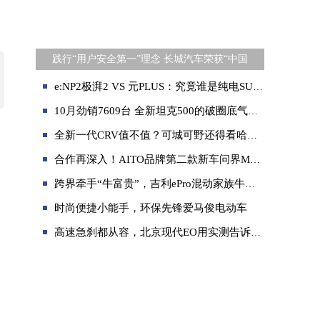
践行“用户安全第一”理念 长城汽车荣获“中国
e:NP2极湃2 VS 元PLUS：究竟谁是纯电SUV市场的佼佼者？
10月劲销7609台 全新坦克500的破圈底气是什么？
全新一代CRV值不值？可城可野还得看哈弗大狗追猎版
合作再深入！AITO品牌第二款新车问界M7即将发布
跨界牵手“牛富贵”，吉利ePro混动家族牛运开驶！
时尚便捷小能手，环保先锋爱马俊电动车
高速急刹都从容，北京现代EO用实测告诉你，纯电车也能拥有操控感