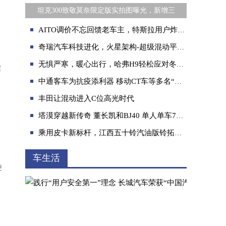
坦克300致敬莫奈限定版实拍图曝光，新增三
AITO调价不忘回馈老车主，特斯拉用户炸锅了
奇瑞汽车科技进化，火星架构-超级混动平台将正式发布
无惧严寒，暖心出行，哈弗H9轻松应对冬季出行考验
探
中通客车为抗疫添利器 移动CT车等多名“干将”齐发力
丰田让混动进入C位高光时代
塔漠穿越新传奇 董长凯和BJ40 单人单车7天完成N39穿越
乘用皮卡新标杆，江西五十铃汽油版铃拓面世
车生活
便