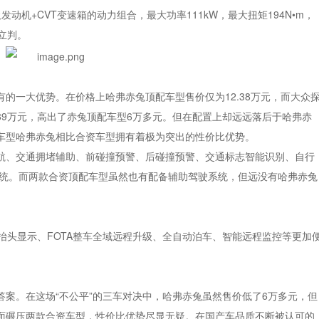
发动机+CVT变速箱的动力组合，最大功率111kW，最大扭矩194N•m，
立判。
的一大优势。在价格上哈弗赤兔顶配车型售价仅为12.38万元，而大众
8.89万元，高出了赤兔顶配车型6万多元。但在配置上却远远落后于哈弗赤
车型哈弗赤兔相比合资车型拥有着极为突出的性价比优势。
航、交通拥堵辅助、前碰撞预警、后碰撞预警、交通标志智能识别、自行
系统。而两款合资顶配车型虽然也有配备辅助驾驶系统，但远没有哈弗赤兔
抬头显示、FOTA整车全域远程升级、全自动泊车、智能远程监控等更加
案。在这场“不公平”的三车对决中，哈弗赤兔虽然售价低了6万多元，但
面碾压两款合资车型，性价比优势尽显无疑。在国产车品质不断被认可的