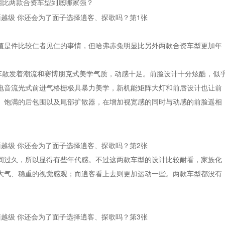
相比两款合资车型到底哪家强？
值是件比较仁者见仁的事情，但哈弗赤兔明显比另外两款合资车型更加年
整车散发着潮流和赛博朋克式美学气质，动感十足。前脸设计十分炫酷，似
电音流光式前进气格栅极具暴力美学，新机能矩阵大灯和前唇设计也让前
、饱满的后包围以及尾部扩散器，在增加视宽感的同时与动感的前脸遥相
间过久，所以显得有些年代感。不过这两款车型的设计比较耐看，家族化
大气、稳重的视觉感观；而逍客看上去则更加运动一些。两款车型都没有