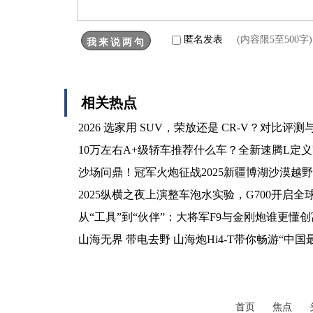
匿名发表
(内容限5至500
相关热点
2026 选家用 SUV，荣放还是 CR-V？对比评
10万左右A+级轿车推荐什么车？全新速腾L定
沙场问鼎！冠军火炮征战2025新疆博湖沙漠越
2025纵横之夜上演整车泡水实验，G700开启全
从“工具”到“伙伴”：大将军F9与金刚炮谁更懂
山海无界 带电去野 山海炮Hi4-T带你畅游“中国
首页
焦点