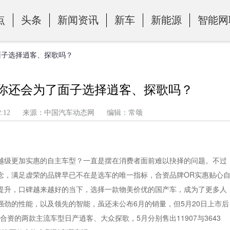
点
头条
新闻资讯
新车
新能源
智能网
面子选择逍客、探歌吗？
 你还会为了面子选择逍客、探歌吗？
午 1:42:12 来源：中国汽车动态网 编辑：常颂
越级更加实惠的自主车型？一直是摆在消费者面前难以抉择的问题。不过
念，满足虚荣的品牌早已不在是选车的唯一指标，合资品牌OR实惠贴心
提升，口碑越来越好的当下，选择一款物美价优的国产车，成为了更多人
劲的性能，以及领先的智能，虽还未公布6月的销量，但5月20日上市后
合资的两款主流车型日产逍客、大众探歌，5月分别售出11907与3643