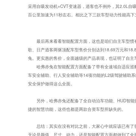
采用自吸发动机+CVT变速器，逍客也不例外，其2.0L自吸
百公里加速为11秒左右。相比之下三款车型动力性能高下
最后再来看看智能配置方面，这也是咱们自主车型惯有
歌、日产逍客两驱顶配车型售价分别达到18.69万元和1
兔。更实惠的售价，全面越级的产品表现，也证明了自主
哈弗赤兔在智能配置方面配备了带有全速域自适应巡
车安全辅助、行人安全辅助等14项功能的L2级驾驶辅助
安全保护做得这么全面。
另外，哈弗赤兔还配备了全自动泊车功能、HUD智能
捷的智慧功能，这些也都是两款合资车型所缺失的。
总结：其实在没有对比之前，大家心中就应该已有了答
无论是颜值、尺寸、动力，还是智能配置方面都做到了全