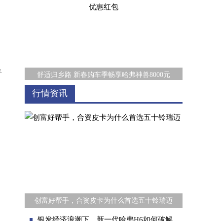
乎
舒适归乡路 新春购车季畅享哈弗神兽8000元
行情资讯
世界十佳变速器花落哈弗H6，中国智造再攀高
创富好帮手，合资皮卡为什么首选五十铃瑞迈
银发经济浪潮下，新一代哈弗H6如何破解老年人出行难题？