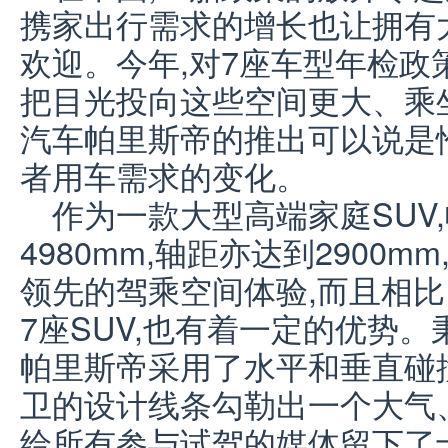
携家出行需求的增长也让拥有
欢迎。今年,对7座车型年检政
把目光投向这些空间更大、乘
汽车帕里斯帝的推出可以说是
者用车需求的变化。
作为一款大型高端家庭SUV
4
980
mm,轴距亦达到2
900
mm
领先的驾乘空间体验,而且相
7座SUV,也有着一定的优势
帕里斯帝采用了水平和垂直碰
卫的设计线条勾勒出一个大气
给所有参与试驾的媒体留下了