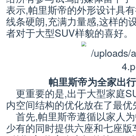
表示,帕里斯帝的外形设计具有
线条硬朗,充满力量感,这样的
者对于大型SUV样貌的喜好。
帕里斯帝为全家出行
更重要的是,出于大型家庭S
内空间结构的优化放在了最优
首先,帕里斯帝遵循以家人为
少有的同时提供六座和七座版车