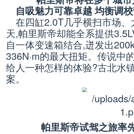
自吸魅力可靠卓越 均衡调
在四缸2
.0
T几乎横扫市场、
天,帕里斯帝却能全系提供3
.5
L
自一体变速箱结合,迸发出2
00
3
36
N·m的最大扭矩。传说中
给人一种怎样的体验?古北水
案。
帕里斯帝试驾之旅率