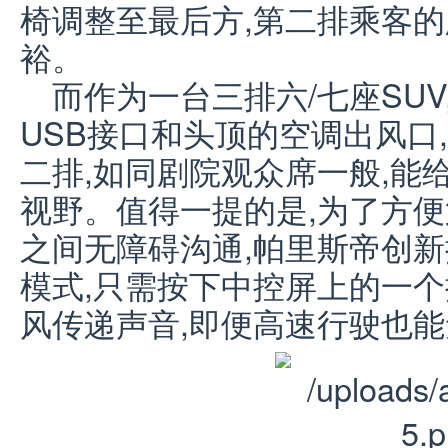
椅调整至最后方,第二排乘客
裕。
而作为一台三排六/七座SU
USB接口和头顶的空调出风口
二排,如同剧院观众席一般,能
视野。值得一提的是,为了方
之间无障碍沟通,帕里斯帝创
模式,只需按下中控屏上的一个
风传递声音,即便高速行驶也能