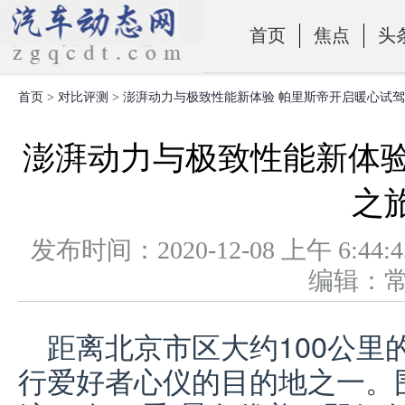
首页
焦点
头
首页
>
对比评测
> 澎湃动力与极致性能新体验 帕里斯帝开启暖心试
零部件
澎湃动力与极致性能新体验
之
发布时间：2020-12-08 上午 
编辑：
距离北京市区大约1
00
公里
行爱好者心仪的目的地之一。