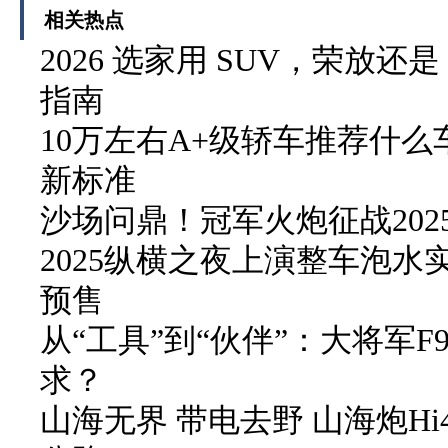
相关热点
2026 选家用 SUV，荣放还
指南
10万左右A+级轿车推荐什
新标准
沙场问鼎！冠军火炮征战20
2025纵横之夜上演整车泡水实
预售
从“工具”到“伙伴”：大将军
求？
山海无界 带电去野 山海炮Hi