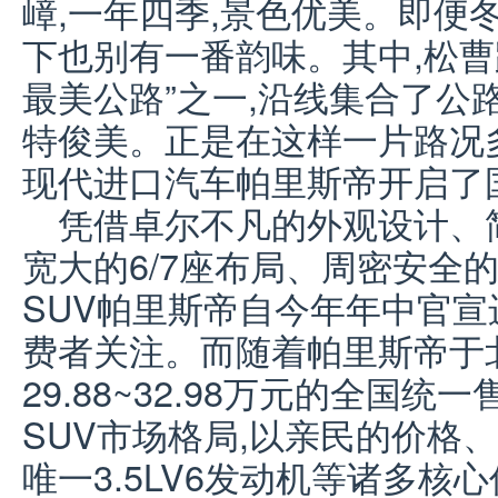
嶂,一年四季,景色优美。即便
下也别有一番韵味。其中,松曹
最美公路”之一,沿线集合了公
特俊美。正是在这样一片路况
现代进口汽车帕里斯帝开启了
凭借卓尔不凡的外观设计、
宽大的6
/
7座布局、周密安全的
SUV帕里斯帝自今年年中官宣
费者关注。而随着帕里斯帝于
29.88
~
32.98
万元的全国统一售
SUV市场格局,以亲民的价格
唯一3
.5
L
V6发动机等诸多核心