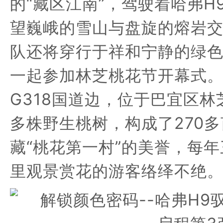
的“藏区江南”，
驾
驶着
哈
弗
H
望巍峨的雪山与盘旋的熔岩
队还将
穿行于祥和宁静的绿
一起
参加林芝桃花节
开幕式
G318国道边，位于
巴宜区
林
多株野生桃树，构成了270多
藏“桃花第一村”的美誉，每
里观景赏花的游客络绎不绝