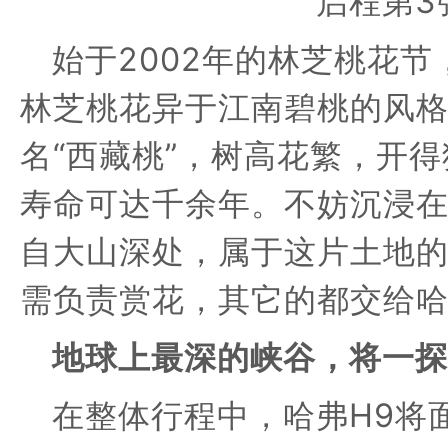
始于2002年
的林芝桃花节
林芝
桃
花异于江南碧桃的风格
名“西藏桃”
，
树高花繁，开得
寿命可达千余年。
不妨沉浸
自大山深处，属于这片土地
需负责赏花，其它的都交给
地球上最深的峡谷，将一探
在整体行程中，哈
弗
H9
将