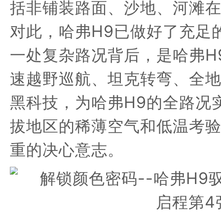
括非铺装路面、沙地、河滩
对此，
哈
弗
H9
已做好了充足
一处复杂路况背后，是
哈
弗
H
速越野巡航、坦克转弯、全
黑科技
，为
哈
弗
H9
的全路况
拔地区的
稀薄空气
和低温考
重的决心意志。