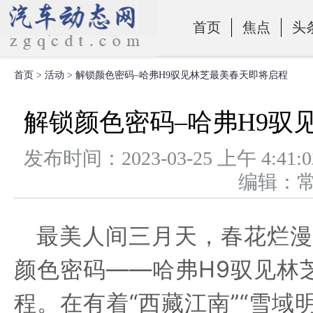
首页
焦点
头
首页
>
活动
> 解锁颜色密码–哈弗H9驭见林芝最美春天即将启程
零部件
解锁颜色密码–哈弗H9驭
发布时间：2023-03-25 上午 
编辑：
最美人间三月天，春花烂漫
颜色密码——哈弗H9驭见林
程。在有着“西藏江南”“雪域