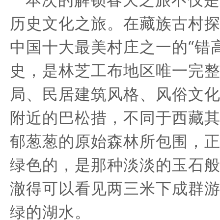
历史文化之旅。
在藏族古村
中国十大最美村庄之一的“错
史
，
是
林芝工
布地区唯一完
局、民居建筑风格、风俗文
附近的巴松
措
，
不同于西藏
郁葱葱的原始森林所包围
，
绿色的，是那种淡淡的玉石
澈得可以看见两三米下成群
绿的湖水。