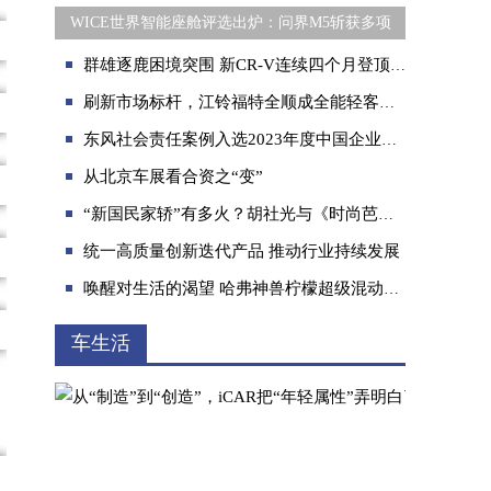
WICE世界智能座舱评选出炉：问界M5斩获多项
群雄逐鹿困境突围 新CR-V连续四个月登顶销冠
刷新市场标杆，江铃福特全顺成全能轻客价值之选
东风社会责任案例入选2023年度中国企业新媒体优秀创新案例
从北京车展看合资之“变”
“新国民家轿”有多火？胡社光与《时尚芭莎》双认可
统一高质量创新迭代产品 推动行业持续发展
唤醒对生活的渴望 哈弗神兽柠檬超级混动DHT逐梦贺兰山
车生活