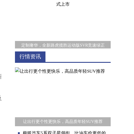
定制奢华，全新路虎揽胜运动版SVR竞速绿正
行情资讯
新
及
、
智能SUV车型怎么选？不妨看看高情商的学霸
让出行更个性更快乐，高品质年轻SUV推荐
极狐汽车5系双子星领衔，比油车价更低的纯电车亮相成都车展