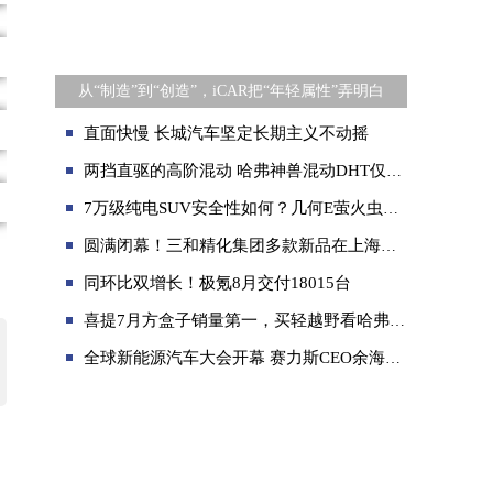
从“制造”到“创造”，iCAR把“年轻属性”弄明白
直面快慢 长城汽车坚定长期主义不动摇
两挡直驱的高阶混动 哈弗神兽混动DHT仅需15万就可拿下
7万级纯电SUV安全性如何？几何E萤火虫确立价值标杆
圆满闭幕！三和精化集团多款新品在上海法兰克福展精彩亮相
同环比双增长！极氪8月交付18015台
喜提7月方盒子销量第一，买轻越野看哈弗大狗
全球新能源汽车大会开幕 赛力斯CEO余海坤应邀演讲