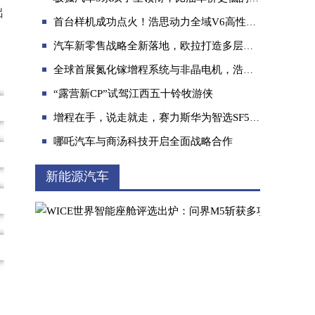
出
首台样机成功点火！浩思动力全域V6高性能引擎迈入新阶段
，
汽车新零售战略全新落地，欧拉打造多层次体验空间
全球首展氮化镓增程系统与非晶电机，浩思动力发布前瞻动力技术
“露营新CP”试驾江西五十铃牧游侠
雷神动力连续十年蝉联“中国心”十佳发动机及
增程在手，说走就走，赛力斯华为智选SF5带你寻找诗和远方
哪吒汽车与商汤科技开启全面战略合作
新能源汽车
风行十亿补贴谁与争锋？风行游艇品质扛大旗