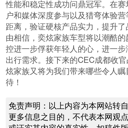
性能和稳定性成功问鼎冠军。在赛
户和媒体深度参与以及猎弯体验营
距离，验证硬核产品实力，提升了
由相信，奕炫家族车型将以潮酷的
控进一步俘获年轻人的心，进一步
出行需求。接下来的CEC成都收
炫家族又将为我们带来哪些令人瞩
待！
免责声明：以上内容为本网站转
更多信息之目的，不代表本网观