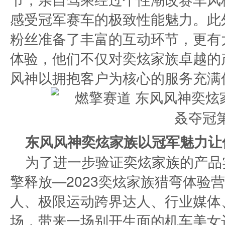
感受冠军赛车的极致性能魅力。此
粉丝准备了丰富的互动环节，更有
体验，他们不仅对奕炫家族卓越的
风神以拥抱客户为核心的服务充满
东风风神奕炫家族以冠军魅力让
为了进一步验证奕炫家族的产品
擎释放—2023奕炫家族猎弯体验
人、极限运动跨界达人、行业媒体
场，带来一场别开生面的机车美女