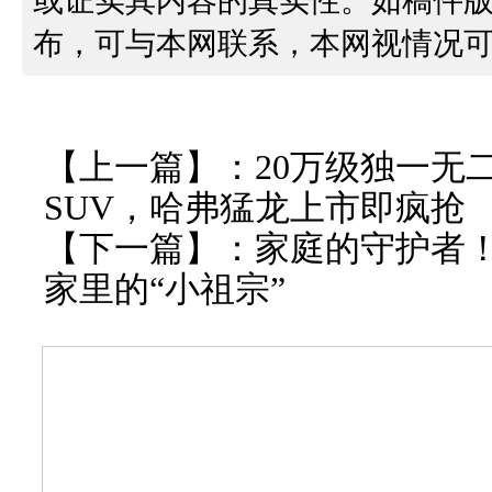
或证实其内容的真实性。如稿件
布，可与本网联系，本网视情况
【上一篇】：
20万级独一无
SUV，哈弗猛龙上市即疯抢
【下一篇】：
家庭的守护者！
家里的“小祖宗”