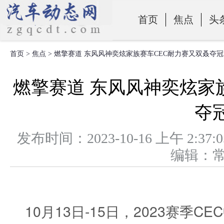
首页
焦点
头
首页
>
焦点
> 燃擎赛道 东风风神奕炫家族赛车CEC耐力赛又双叒夺冠
零部件
燃擎赛道 东风风神奕炫家
夺
发布时间：2023-10-16 上午 
编辑：
10月13日-15日，2023赛季