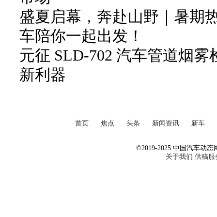
盛夏启幕，奔赴山野｜暑期
车陪你一起出发！
元征 SLD-702 汽车管道
新利器
首页
焦点
头条
新闻资讯
新车
©2019-2025 中国汽车动态网 Al
关于我们
供稿服