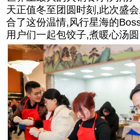
天正值冬至团圆时刻,此次盛会
合了这份温情,风行星海的Bos
用户们一起包饺子,煮暖心汤圆