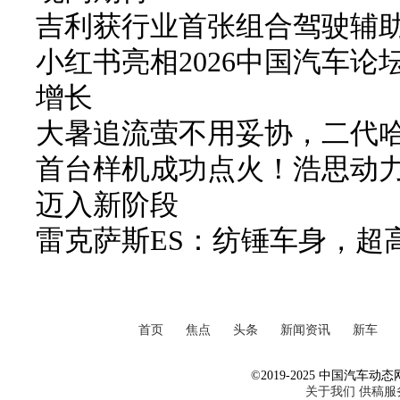
吉利获行业首张组合驾驶辅
小红书亮相2026中国汽车论
增长
大暑追流萤不用妥协，二代哈弗
首台样机成功点火！浩思动力
迈入新阶段
雷克萨斯ES：纺锤车身，超
首页
焦点
头条
新闻资讯
新车
©2019-2025 中国汽车动态网 Al
关于我们
供稿服