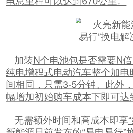
电总里程可以达到
670
公里。
加装
N
个电池包是否需要
N
倍
纯电增程式电动汽车整个加电
间相同，只需
3-5
分钟。此外
幅增加初始购车成本下即可达
无需额外时间和高成本即享
“
新能源日前发布的
“
易电易行
”