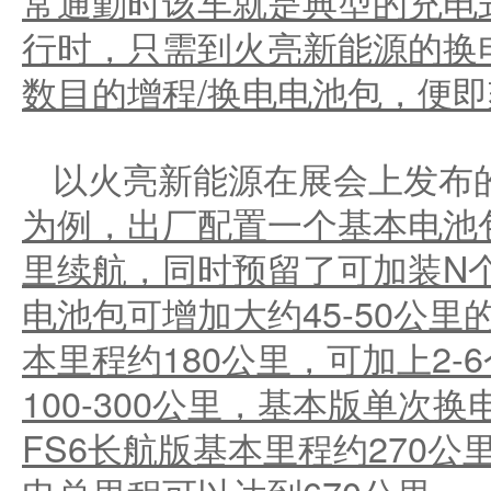
常通勤时该车就是典型的充电
行时，只需到火亮新能源的换
数目的增程
/
换电电池包，便即
以火亮新能源在展会上发布
为例，出厂配置一个基本电池
里续航，同时预留了可加装
N
电池包可增加大约
45-50
公里
本里程约
180
公里，可加上
2-6
100-300
公里，基本版单次换
FS6
长航版基本里程约
270
公