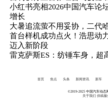
小红书亮相2026中国汽车论
增长
大暑追流萤不用妥协，二代哈弗
首台样机成功点火！浩思动力
迈入新阶段
雷克萨斯ES：纺锤车身，超
首页
焦点
头条
新闻资讯
新车
©2019-2025 中国汽车动态网 Al
关于我们
供稿服