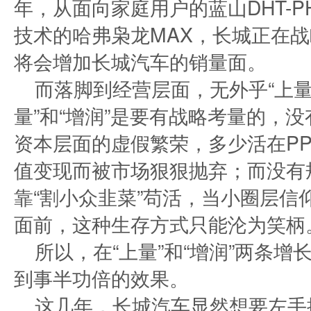
年，从面向家庭用户的蓝山DHT-P
技术的哈弗枭龙MAX，长城正在
将会增加长城汽车的销量面。
而落脚到经营层面，无外乎“上量”
量”和“增润”是要有战略考量的，
资本层面的虚假繁荣，多少活在P
值变现而被市场狠狠抛弃；而没有
靠“割小众韭菜”苟活，当小圈层信
面前，这种生存方式只能沦为笑柄
所以，在“上量”和“增润”两条
到事半功倍的效果。
这几年，长城汽车显然想要左手