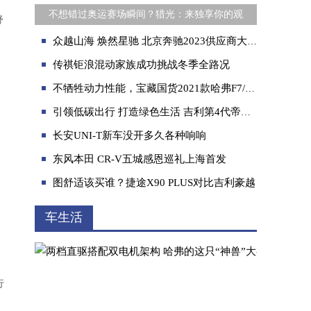
不想错过奥运赛场瞬间？猎光：来独享你的观
舒
众越山海 焕然星驰 北京奔驰2023供应商大会顺利召开
传祺钜浪混动家族成功挑战冬季全路况
不牺牲动力性能，宝藏国货2021款哈弗F7/F7x体验有多强？
引领低碳出行 打造绿色生活 吉利第4代帝豪醇电混动轿车助力贵州省第十一届运动会盛大开幕
长安UNI-T新车没开多久各种响响
东风本田 CR-V五城感恩巡礼上海首发
图舒适该买谁？捷途X90 PLUS对比吉利豪越
车生活
行