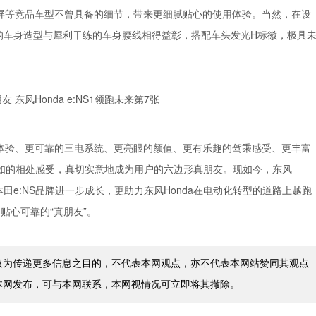
英寸中控大屏等竞品车型不曾具备的细节，带来更细腻贴心的使用体验。当然，在设
畅的车身造型与犀利干练的车身腰线相得益彰，搭配车头发光H标徽，极具
的体验、更可靠的三电系统、更亮眼的颜值、更有乐趣的驾乘感受、更丰富
如的相处感受，真切实意地成为用户的六边形真朋友。现如今，东风
风本田e:NS品牌进一步成长，更助力东风Honda在电动化转型的道路上越跑
贴心可靠的“真朋友”。
仅为传递更多信息之目的，不代表本网观点，亦不代表本网站赞同其观点
本网发布，可与本网联系，本网视情况可立即将其撤除。