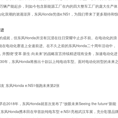
厂3万辆产能起步，到如今包含新能源工厂在内的四大整车工厂的庞大生产体
化浪潮的汹涌澎湃，东风Honda凭借e:NS1，为我们带来了更多期待和
前进
叹的成就，但东风Honda并没有沉浸在往日荣耀中止步不前。在电动化的浪
貌在电动化赛道上全速前进。在不久之前的东风Honda二十周年活动中，
愿景，并围绕“变革·新生·向未来”的战略宣言持续精进现有业务，加速电动化进
2030年，东风Honda将推出十款以上纯电动车型。面对电动化转型的未来
8年，东风Honda就首次发布了“放眼未来Seeing the future“新能
东风Honda携本田在华首款纯电车型 e:NS1亮相武汉车展，充分彰显品