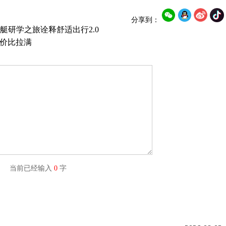
分享到：
艇研学之旅诠释舒适出行2.0
性价比拉满
字) 当前已经输入
0
字