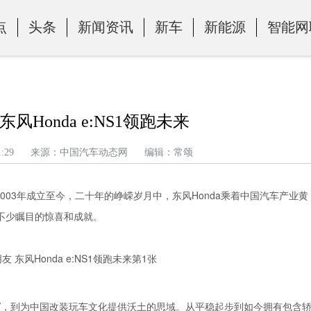
点
头条
新闻资讯
新车
新能源
智能网
风Honda e:NS1领跑未来
午 8:21:29 来源：中国汽车动态网 编辑：常颂
2003年成立至今，二十年的峥嵘岁月中，东风Honda乘着中国汽车产业黄
不少瞩目的惊喜和成就。
-V，到为中国改装玩车文化提供沃土的思域。从平稳起步到如今拥有包含