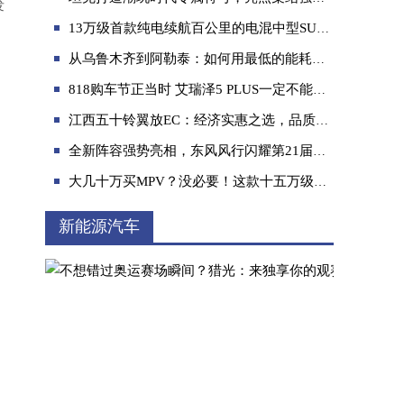
发
13万级首款纯电续航百公里的电混中型SUV 蓝电品牌首款车型蓝电E5正式上市13.99万起
从乌鲁木齐到阿勒泰：如何用最低的能耗找到最美的风景
818购车节正当时 艾瑞泽5 PLUS一定不能错过
江西五十铃翼放EC：经济实惠之选，品质与性能的双重保障
皮卡路权大释放 未来需求可近300万辆
全新阵容强势亮相，东风风行闪耀第21届中国—东盟博览会
大几十万买MPV？没必要！这款十五万级MPV不够香吗？
新能源汽车
买车还是适合自己才最重要，我选智跑