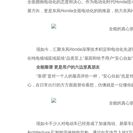
全面拥抱电动化的态度和决心。作为电动化时代Honda技术
展方向，更是东风Honda全面电动化的助推器，助力东风H
现如今，汇聚东风Honda深厚技术积淀和电动化先进
在纯电领域延续延续“品质至上”基因和给予用户“安心自如
全能靠谱 更是用户的六边形真朋友
“靠谱”是对一个人的最高评价一样，“安心自如”也是
心，在日常出行的方方面面替你着想，仿佛就是一位懂你
现如今不少人对电动车已经形成了加速闯动、易晕车的刻板
Architecture F”智能高效纯电架构，通过向车内