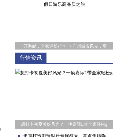
惊
“开游艇，全家轻松行”打卡广州城市风光，享
行情资讯
之
“车圈史上最难高考”极限测试结束，见证北京
想打卡初夏美好风光？一辆嘉际L带全家轻松g
牌
坦克打造潮玩时代专属符号，亮点集结强势来袭