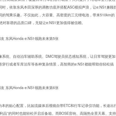
时，依靠东风本田深厚的调教功底并搭配ASC模拟声浪，让e:NS1兼顾
的驾乘乐趣。不仅如此，大容量、高密度的三元锂电池，带来510km的
对靠谱的品质口碑，无疑让e:NS1更加值得被信赖。
°全景影像系统、自动泊车辅助系统、DMC驾驶员状态感知系统，让日常驾驶更加
穿行或者车库泊车等各种复杂情景，高智商的e:NS1都能帮助你轻松搞
人为本的贴心配置，比如流媒体后视镜自带ETC和行车记录仪功能，长途出
利品”的同时也能轻松开启后备箱。而BOSE音响、高隔热全景天幕、支持