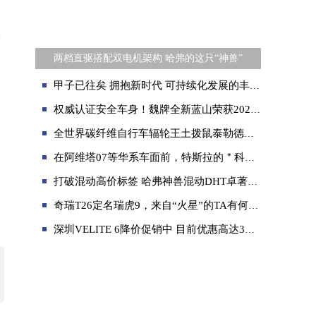
未
两档直驱搭配双电机架构 哈弗的这只“神兽”
甲子已往矣 拥抱新时代 可持续化发展的丰田依然值得信赖
权威认证安全车身！魏牌全新蓝山荣获2024轻量化车身会议创新奖
全世界碳纤维自行车辐轮王土拨鼠泰勒德国最好的自行车品牌排行榜
在阿维塔07等华系车面前，特斯拉的＂科技信仰＂还值几分溢价？
打破混动高价标签 哈弗神兽混动DHT卓著实力破局新生
奇瑞T26定名瑞虎9，来自“火星”的TA有何超脱之处？
深圳VELITE 6降价促销中 目前优惠高达3万元