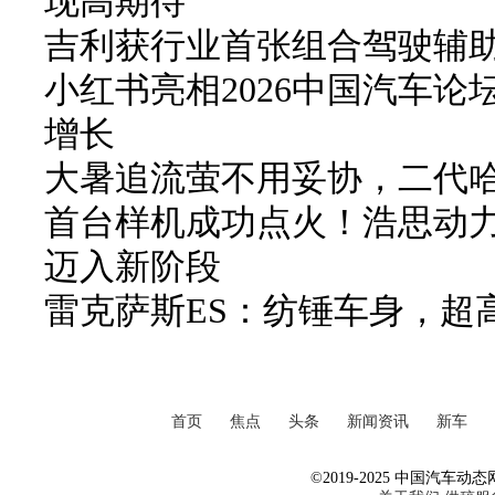
现高期待
吉利获行业首张组合驾驶辅
小红书亮相2026中国汽车论
增长
大暑追流萤不用妥协，二代哈弗
首台样机成功点火！浩思动力
迈入新阶段
雷克萨斯ES：纺锤车身，超
首页
焦点
头条
新闻资讯
新车
©2019-2025 中国汽车动态网 Al