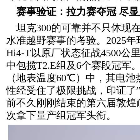
赛事验证：拉力赛夺冠 尽
坦克300的可靠并不只体现
水准越野赛事的考验。2025年
Hi4-T以原厂状态征战4500
中包揽T2.E组及6个赛段冠军
（地表温度60℃）中，其电
性经受住了极限挑战，印证了
前不久刚刚结束的第六届敦煌耐力
次拿下量产组冠军头衔。