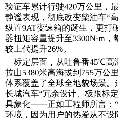
验证车累计行驶420万公里，最
静谧表现，彻底改变柴油车“
纵置9AT变速箱的诞生，更打
器扭矩容量提升至3300N·m，
较上代提升26%。
标定层面，从吐鲁番45℃高
拉山5380米高海拔到755万公
体系覆盖了全球全地貌场景。
长城汽车“冗余设计、极限标
具象化——正如工程师所言：
环境，因为用户的热爱从不设