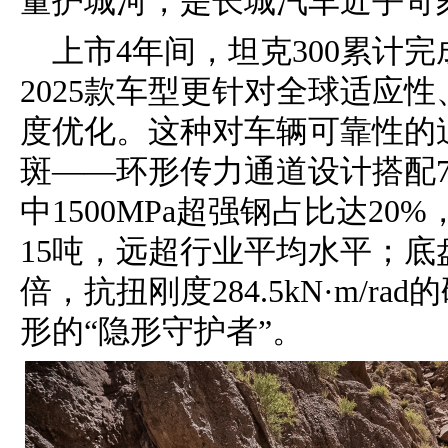
量护城河，是长城汽车近乎苛
上市4年间，坦克300累计完
2025款车型更针对全球适应
度优化。这种对车辆可靠性的
斑——环形传力通道设计搭配
中1500MPa超强钢占比达2
15吨，远超行业平均水平；底
倍，抗扭刚度284.5kN·m/r
形的“隐形守护者”。