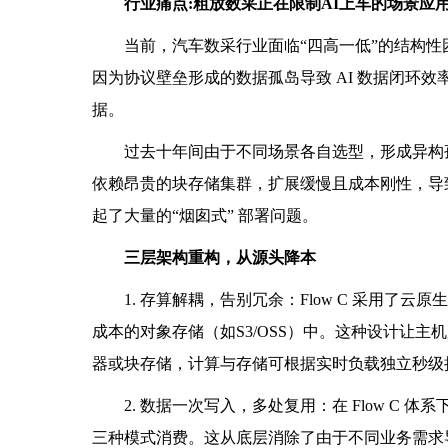
行业痛点:粗放数采正在限制AI上车的场景应
当前，汽车数采行业面临“四高一低”的结构
因为协议壁垒形成的数据孤岛导致 AI 数据闭环
据。
过去十年间由于不同场景各自选型，形成异构
依赖昂贵的块存储集群，扩展缓慢且成本刚性，导
起了大量的“烟囱式” 部署问题。
三层架构重构，从源头降本
1. 存算解耦，告别冗余：Flow C 采用
成本的对象存储（如S3/OSS）中。这种设计让
器或块存储，计算与存储可根据实时负载独立秒级扩
2. 数据一次写入，多处复用：在 Flow C 
三种模式消费。这从底层消除了由于不同业务需求