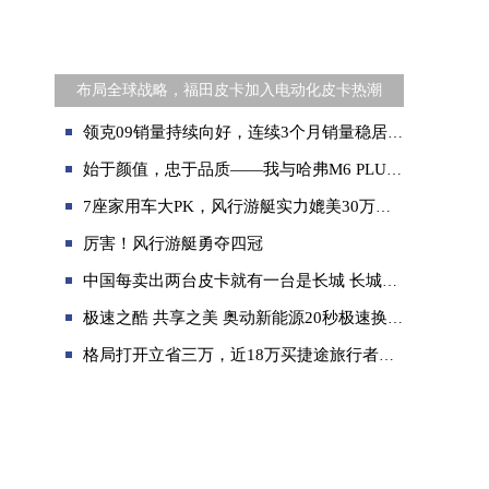
布局全球战略，福田皮卡加入电动化皮卡热潮
领克09销量持续向好，连续3个月销量稳居中大型SUV前十名
始于颜值，忠于品质——我与哈弗M6 PLUS的真实写照
7座家用车大PK，风行游艇实力媲美30万级主流家用车
厉害！风行游艇勇夺四冠
中国每卖出两台皮卡就有一台是长城 长城皮卡3月全球销售19981台
极速之酷 共享之美 奥动新能源20秒极速换电 亮相2020广州车展
格局打开立省三万，近18万买捷途旅行者还是15万买哈弗二代大狗？