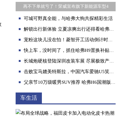
再不下单就亏了！荣威宣布旗下新能源车型4
可城可野真全能，与哈弗大狗共探精彩生活
数
解锁出行新体验 立夏凉爽出行还得看哈弗H6S！
宠粉这块儿没在怕！菱智开工活动倒计时，满满福利等你拿！
快上车，没时间了，抓住哈弗H9置换补贴最后机会
长城炮硬核登陆深圳改装车展 尽展极致产品魅力与无限改装潜力
击败宝马媲美特斯拉，中国汽车爱驰U5笑傲国际市场
父亲节10万级暖男SUV推荐 哈弗H6国潮版助力守护家人
车生活