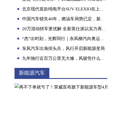
北京现代首款纯电平台SUV ELEXIO在上海Studio 88 Space迎来全球首秀
中国汽车错失40年，燃油车局势已定，新能源还被欧洲“超车”
20万混动轿车更优解 全新英仕派以实力再领浪潮
“杰”出时刻，光辉同行｜东风柳汽向奥运冠军练俊杰交付星海S7
来到丰田展台，我想用三个英文字母诠释下“b
东风汽车出海排头兵，风行开启新能源变局
九年驰行近百万公里无大修，风骏凭什么被称为“中国的海拉克斯”
新能源汽车
进阶而来！为你揭晓2024款哈弗大狗都有哪些