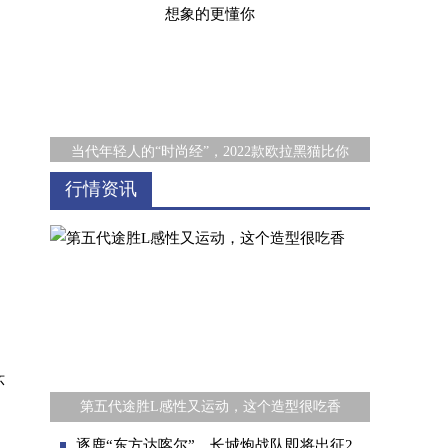
当代年轻人的“时尚经”，2022款欧拉黑猫比你
行情资讯
环
新一代家用出行搭子，二代哈弗H9柴油版为家
第五代途胜L感性又运动，这个造型很吃香
逐鹿“东方达喀尔”，长城炮战队即将出征2026中国环塔国际拉力赛