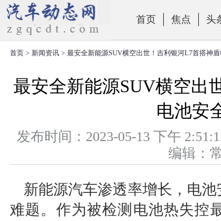
首页
焦点
头
首页
>
新闻资讯
> 最安全新能源SUV横空出世！吉利银河L7首搭神
零部件
最安全新能源SUV横空出
电池安
发布时间：2023-05-13 下午 
编辑：
新能源汽车渗透率增长，电池
难题。作为被检测电池热失控