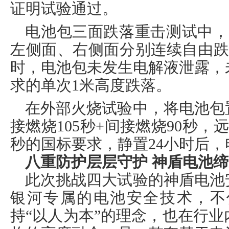
证明试验通过。
电池包三面跌落重击测试中，
左侧面、右侧面分别连续自由
时，
电池包未发生电解液泄露，
求的单次1米高度跌落
。
在外部火烧试验中，将电池包
接燃烧105秒+间接燃烧90秒，
秒的国标要求，
静置
24小时后
八重防护
层层守护 神盾电池
缔
此次挑战四大试验的神盾电池
银河专属的电池安全技术，不
持“以人为本”的理念，也在行