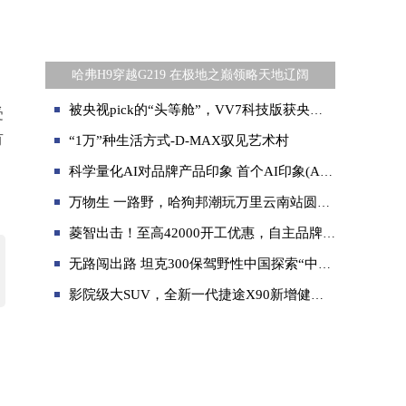
哈弗H9穿越G219 在极地之巅领略天地辽阔
被央视pick的“头等舱”，VV7科技版获央视四大名嘴力荐
受
有
“1万”种生活方式-D-MAX驭见艺术村
科学量化AI对品牌产品印象 首个AI印象(AII)指数发布
万物生 一路野，哈狗邦潮玩万里云南站圆满收官
菱智出击！至高42000开工优惠，自主品牌支棱起来了！
无路闯出路 坦克300保驾野性中国探索“中国第一高树”
影院级大SUV，全新一代捷途X90新增健康升级包