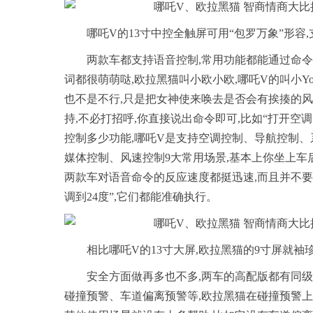
哪吒V的13寸中控全触屏可用“包罗万象”形容
两款车都支持语音控制,常用功能都能通过命
词都很萌萌哒,欧拉黑猫叫小欧小欧,哪吒V的叫小Yo
也不是不行,只是把女神使来唤去是否会有挨揍的
持,不必打招呼,你直接说出命令即可,比如“打开空调
控制多少功能,哪吒V是支持空调控制、导航控制
媒体控制、风速控制9大常用场景,基本上你坐上车
两款车对语音命令的反应速度都挺迅速,而且并不要求
调到24度”,它们都能准确执行。
相比哪吒V的13寸大屏,欧拉黑猫的9寸屏就袖
安全方面做再多也不多,两车的高配版都有同
碰撞预警、车道偏离预警等,欧拉黑猫在碰撞预警上