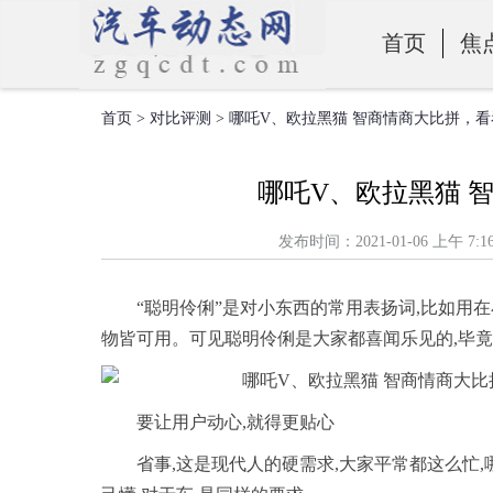
首页
焦
首页
>
对比评测
> 哪吒V、欧拉黑猫 智商情商大比拼，
零部件
哪吒V、欧拉黑猫 
发布时间：2021-01-06 上
“聪明伶俐”是对小东西的常用表扬词,比如用
物皆可用。可见聪明伶俐是大家都喜闻乐见的,毕竟
要让用户动心,就得更贴心
省事,这是现代人的硬需求,大家平常都这么忙