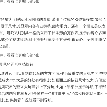
拉黑猫为了呼应其圆嘟嘟的造型,采用了传统的双炮筒样式,虽然也
受限于尺寸,其显示内容有些拥挤,颇考眼力。还有一个槽点是仪表
重。哪吒V则别具一格的采用了长条形的宽仪表,显示内容众多而
减少了视线移动,对于提升行车安全有好处,很贴心。另外,哪吒V
谁知道。
了常见的圆形换挡旋钮
,透过它,可以看到这款车的方方面面:作为最重要的人机界面,中控
猫大4寸,大屏的好处有很多,比如画面上的按钮尺寸也大,方便查
是哪吒V的竖立大屏可以上下分屏,比如上半部分显示导航,下半部
包含的内容也挺多,但是挤在一个9寸屏里面,字体和按键就只能小
题:比如你想看车况就看不到导航。