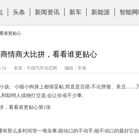
点
头条
新闻资讯
新车
新能源
智能网
看看谁更贴心
智商情商大比拼，看看谁更贴心
午 7:16:54 来源：中国汽车动态网 编辑：常颂
在小孩、小猫小狗身上都很妥帖,简直是百搭:不论胖瘦、美丑……
,和聪明人或物打交道,会让你省不少事。
,哪有那么多时间管一堆杂事,能动口的不动手,能不动口的最好它自