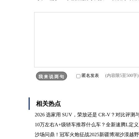
匿名发表
(内容限5至500
相关热点
2026 选家用 SUV，荣放还是 CR-V？对比评
10万左右A+级轿车推荐什么车？全新速腾L定
沙场问鼎！冠军火炮征战2025新疆博湖沙漠越