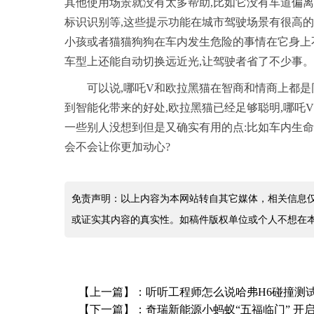
其他使用场景就没有太多帮助,比如它没有车道偏离
标识识别等,这些提示功能在城市驾驶场景有很高的
小孩或者猫猫狗狗在车内发生危险的事情在它身上不
车型上还能自动切换远近光,让驾驶者省了不少事。
可以说,哪吒V和欧拉黑猫在智商和情商上都是
到智能化带来的好处,欧拉黑猫已经足够聪明,哪吒
一些别人没想到但是又确实有用的点:比如车内生命
会不会让你更加动心?
免责声明：以上内容为本网站转自其它媒体，相关信息
或证实其内容的真实性。如稿件版权单位或个人不想在
【上一篇】：
听听工程师怎么说哈弗H6碰撞测
【下一篇】：
奇瑞新能源小蚂蚁“五福临门” 开