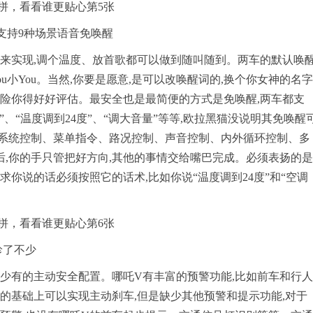
,支持9种场景语音免唤醒
令来实现,调个温度、放首歌都可以做到随叫随到。两车的默认唤
u小You。当然,你要是愿意,是可以改唤醒词的,换个你女神的名字
风险你得好好评估。最安全也是最简便的方式是免唤醒,两车都支
”、“温度调到24度”、“调大音量”等等,欧拉黑猫没说明其免唤醒
、系统控制、菜单指令、路况控制、声音控制、内外循环控制、多
后,你的手只管把好方向,其他的事情交给嘴巴完成。必须表扬的是
你说的话必须按照它的话术,比如你说“温度调到24度”和“空调
珍了不少
级少有的主动安全配置。哪吒V有丰富的预警功能,比如前车和行人
的基础上可以实现主动刹车,但是缺少其他预警和提示功能,对于