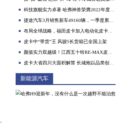
科技旗舰实力卓著 哈弗神兽荣膺2022年度最受市场关注新车
捷途汽车3月销售新车49160辆，一季度累销突破11万辆
布局全球战略，福田皮卡加入电动化皮卡热潮，全尺寸电动四驱皮卡
皮卡中“带货”王 风骏5长货箱已全国上架
贴心家用车陪伴孩子成长，问界M7车主实录
颜值实力双越级！江西五十铃RE-MAX皮卡即将酷炫上市
皮卡大省四川大面积解禁 长城炮以品类创新助力行业向上
新能源汽车
一
中国越野首次成功挑战黑级雪道！陈震和李妮