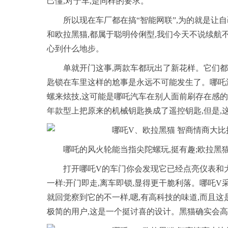
己懂,对于车,是同样的要求。
所以现在车厂都在搞“智能网联”,为的就是让
和欧拉黑猫,都属于聪明伶俐型,我们今天不说续航
心到什么地步。
单就开门这事,两款车都玩出了新花样。它们都
匙锁在车里这样的尬事是永远不可能发生了。哪吒汽
螺来炫技,这可能是哪吒汽车在别人面前刷存在感的
年款型上把原来的机械钥匙换成了遥控钥匙,但是,
哪吒的风火轮能当指尖陀螺玩,挺有趣;欧拉黑
打开哪吒V的车门你会发现它已经点亮仪表和
一样:开门即走,离车即锁,显得更干脆利落。哪吒V
就回觉察到它的不一样,嗯,有高科技的味道,而且这
极简的用户,这是一个挺讨喜的设计。黑猫确实会高