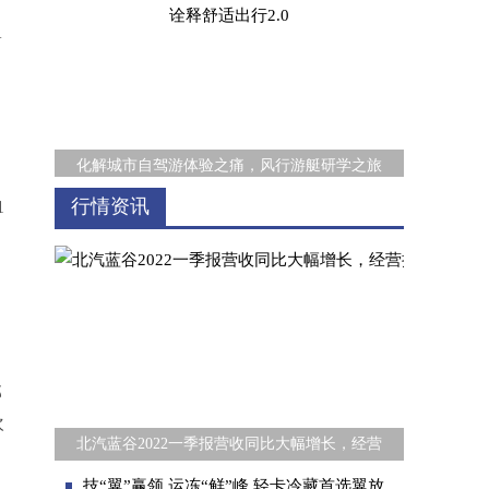
V
化解城市自驾游体验之痛，风行游艇研学之旅
行情资讯
1
那
硬派越野好拍档 江西五十铃牧游侠柴油版
欢
北汽蓝谷2022一季报营收同比大幅增长，经营
技“翼”赢领 运冻“鲜”峰 轻卡冷藏首选翼放冷链版