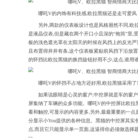
哪吒V的内饰有科技感,欧拉黑猫还是走可爱风
另外,两款的仪表板设计也是风格迥然不同,欧
是液晶仪表,但是藏在两个开口小且深的“炮筒”里,
板的浅色遮光罩在太阳天的时候在风挡上的反光严
且布置得井井有条,这个仪表板紧贴前风挡下沿放置,
的怀挡比欧拉黑猫的换挡旋钮好用不少,这点,谁用
哪吒V的怀挡不占地方还好用,欧拉黑猫采用
如果说眼睛是心灵的窗户,中控屏就是车的窗户
屏集纳了车辆的众多功能。哪吒V的中控屏比欧拉黑
看和触控,可显示的内容更多,另外,最最重要的一点
分显示小You提供的各种信息。黑猫的中控屏其实
点,而且它只能显示单一页面,这逼得你必须做选择