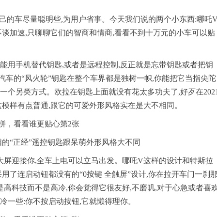
自己的车尽量聪明些,为用户省事。今天我们说的两个小东西:哪吒
不谈加速,只聊聊它们的智商和情商,看看不到十万元的小车可以贴
能用手机替代钥匙,或者是远程控制,反正就是忘带钥匙或者把钥
车的“风火轮”钥匙在整个车界都是独树一帜,你能把它当指尖陀
一个另类方式。欧拉在钥匙上面就没有花太多功夫了,好歹在202
这模样有点普通,跟它的可爱外形风格实在是大不相同。
猫的“正经”遥控钥匙跟呆萌外形风格大不同
大屏迎接你,全车上电可以立马出发。哪吒V这样的设计和特斯拉
采用了连启动钮都没有的“0按键 全触屏”设计,你在拉开车门一刹
是高科技而不是高冷,你会觉得它很友好,不磨叽,对于心急或者喜
冷一些:你不按启动按钮,它就懒得理你。