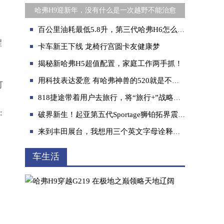
哈弗H9迎新年，没有什么是一次越野不能治愈
百公里油耗最低5.8升，第三代哈弗H6怎么为用户做到更节油省钱？
醒
卡车新王下线 龙椅行宫圆卡友健康梦
揭秘新哈弗H5超值配置，家庭工作两手抓！
用科技表达爱意 有哈弗神兽的520就是不一样！
可
818捷途带着用户去旅行，将“旅行+”战略进行到底
:
破界新生！起亚第五代Sportage狮铂拓界震撼来袭！
来到丰田展台，我想用三个英文字母诠释下“bZ 大有可为”
车生活